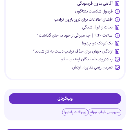
آگاهی بدون فرسودگی
فرمول شکست پنتاگون
افشای اطلاعات برای ترور بارون ترامپ
نجات از غرق شدگی
ساعت ۹:۴۰ | چه میراثی از خود به جای گذاشت؟
یک کودک دو چهره!
آزادگان جهان برای حذف ترامپ دست به کار شدند؟
پیاده‌روی جاماندگان اربعین - قم
تمرین رزمی تکاوران ارتش
وب‌گردی
سرویس خواب نوزاد
زیورآلات پاندورا