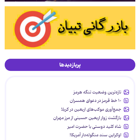
پربازدیدها
تازه‌ترین وضعیت تنگه هرمز
۱۰ خط قرمز در دعوای همسران
جمع‌آوری موکب‌های اربعین در کربلا
بازگشت زوار اربعین حسینی از مرز مهران
شاه کلید دوستی با حضرت امیر
اوکراین سند منگوله‌دار آمریکا!