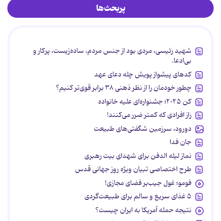
پربحث‌ها
شهید رئیسی، مردی بود از جنس مردم، ساده‌زیست، پرکار و
بی‌ادعا.
کدهای پیشواز پویش چله دعای عهد
چطور خودمان را از نظر ذهنی ۳۸ برابر قوی‌تر کنیم؟
کن ۲۰۲۵؛ جشنواره‌ای علیه خانواده
راز افرادی که کمتر ضرر می‌کنند!
دورود، سرزمین شگفتی‌های طبیعت
جان فدا
نماز لیله الدفن برای شهدای بیت رهبری
طرح اختصاصی تبیان ویژه روز جهانی قدس
فومو؛ غول جیب‌بر فضای مجازی!
۵ غذای سریع و سالم برای طبیعت‌گردی
نتیجه حمله آمریکا به ایران چیست؟