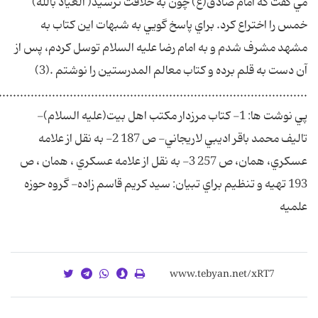
مي گفت که امام صادق(ع) چون به خلافت نرسيد( العياذ بالله)
خمس را اختراع کرد. براي پاسخ گويي به شبهات اين کتاب به
مشهد مشرف شدم و به امام رضا عليه السلام توسل کردم، پس از
آن دست به قلم برده و کتاب معالم المدرستين را نوشتم .(3)
.......................................................................................
پي نوشت ها: 1- کتاب مرزدار مکتب اهل بيت(عليه السلام)-
تاليف محمد باقر اديبي لاريجاني- ص 187 2- به نقل از علامه
عسکري، همان، ص 257 3- به نقل از علامه عسکري ، همان ، ص
193 تهيه و تنظيم براي تبيان: سيد کريم قاسم زاده- گروه حوزه
علميه