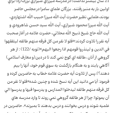
21 سال بيشتر نداشت) در مدرسه ميرزاي شيرازي بزرگ(ره) براي
اولين بار به منبر رفتند. بزرگان علماي سامرا در مجلس حاضر
بودند،علمايي نظير حضرت آيت الله ميرزا حبيب الله اشتهاردي،
آيت الله ميرزا محمود شيرازي، آيت الله سيد حسن شاهرودي و
آيت الله حاج شيخ ذبيح الله محلاتي، حضرت علامه در آغاز صحبت
آيه نفر را تلاوت کردند:«فلو لا نفر من کل فرقه منهم طائفه ليتفقهوا
في الدين و لينذروا قومهم اذا رجعوا اليهم»(توبه /122) : از هر
گروهي از آنان ،طائفه اي کوچ نمي کند تا در دين(و معارف اسلامي)
آگاهي يابند و به هنگام بازگشت به سوي قوم خود، آنها را بيم
دهند؟).پس از تلاوت آيه حضرت علامه خطاب به حاضرين کرده و
فرمود: آيا مي دانيد اين آيه نسخ شده و چنين شده«فلو لا نفر من
کل فرقه منهم طائفه ليدخلوا المدارس و يدرسوا فيها و يدرسوا الي
آن يموتوا: چرا از هر طائفه گروهي نمي روند تا وارد مدرسه هاي
علميه شوند و درس بخوانند و درس بدهند تا بميرند». حاضرين در