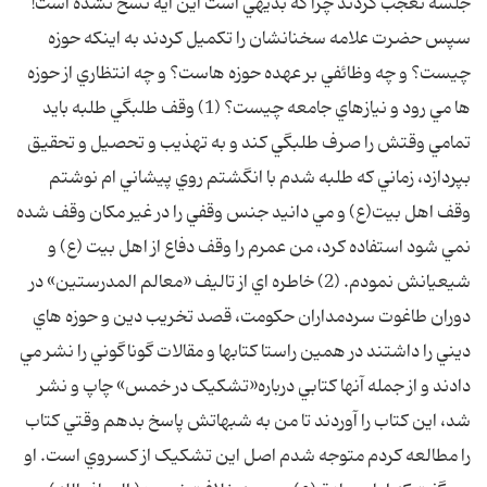
جلسه تعجب کردند چرا که بديهي است اين آيه نسخ نشده است!
سپس حضرت علامه سخنانشان را تکميل کردند به اينکه حوزه
چيست؟ و چه وظائفي بر عهده حوزه هاست؟ و چه انتظاري از حوزه
ها مي رود و نيازهاي جامعه چيست؟ (1) وقف طلبگي طلبه بايد
تمامي وقتش را صرف طلبگي کند و به تهذيب و تحصيل و تحقيق
بپردازد، زماني که طلبه شدم با انگشتم روي پيشاني ام نوشتم
وقف اهل بيت(ع) و مي دانيد جنس وقفي را در غير مکان وقف شده
نمي شود استفاده کرد، من عمرم را وقف دفاع از اهل بيت (ع) و
شيعيانش نمودم. (2) خاطره اي از تاليف «معالم المدرستين» در
دوران طاغوت سردمداران حکومت، قصد تخريب دين و حوزه هاي
ديني را داشتند در همين راستا کتابها و مقالات گوناگوني را نشر مي
دادند و از جمله آنها کتابي درباره«تشکيک در خمس» چاپ و نشر
شد، اين کتاب را آوردند تا من به شبهاتش پاسخ بدهم وقتي کتاب
را مطالعه کردم متوجه شدم اصل اين تشکيک از کسروي است. او