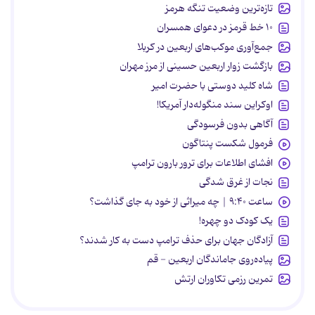
تازه‌ترین وضعیت تنگه هرمز
۱۰ خط قرمز در دعوای همسران
جمع‌آوری موکب‌های اربعین در کربلا
بازگشت زوار اربعین حسینی از مرز مهران
شاه کلید دوستی با حضرت امیر
اوکراین سند منگوله‌دار آمریکا!
آگاهی بدون فرسودگی
فرمول شکست پنتاگون
افشای اطلاعات برای ترور بارون ترامپ
نجات از غرق شدگی
ساعت ۹:۴۰ | چه میراثی از خود به جای گذاشت؟
یک کودک دو چهره!
آزادگان جهان برای حذف ترامپ دست به کار شدند؟
پیاده‌روی جاماندگان اربعین - قم
تمرین رزمی تکاوران ارتش