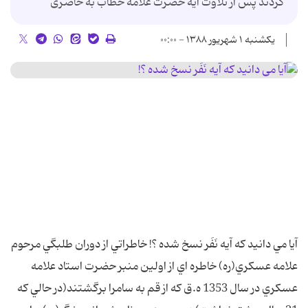
کردند پس از تلاوت آیه حضرت علامه خطاب به حاضری
یکشنبه ۱ شهریور ۱۳۸۸ - ۰۰:۰۰
آيا مي دانيد که آيه نَفَر نسخ شده ؟! خاطراتي از دوران طلبگي مرحوم
علامه عسکري(ره) خاطره اي از اولين منبر حضرت استاد علامه
عسکري در سال 1353 ه.ق که از قم به سامرا برگشتند(در حالي که