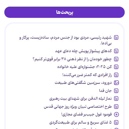
پربحث‌ها
شهید رئیسی، مردی بود از جنس مردم، ساده‌زیست، پرکار و
بی‌ادعا.
کدهای پیشواز پویش چله دعای عهد
چطور خودمان را از نظر ذهنی ۳۸ برابر قوی‌تر کنیم؟
کن ۲۰۲۵؛ جشنواره‌ای علیه خانواده
راز افرادی که کمتر ضرر می‌کنند!
دورود، سرزمین شگفتی‌های طبیعت
جان فدا
نماز لیله الدفن برای شهدای بیت رهبری
طرح اختصاصی تبیان ویژه روز جهانی قدس
فومو؛ غول جیب‌بر فضای مجازی!
۵ غذای سریع و سالم برای طبیعت‌گردی