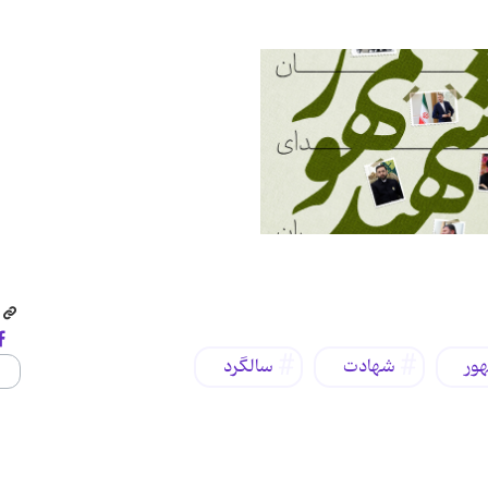
ور
شهادت
سالگرد