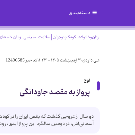
دسته‌بندی
زنان‌وخانواده
کودک‌ونوجوان
سلامت
سیاسی
زمان خامنه‌ای
علی داودی
۳۰ اردیبهشت ۱۴۰۵ - ۱۱:۲۳
کد خبر
12496585
لوح
پرواز به مقصد جاودانگی
دو سال از عروجی گذشت که بغض ایران را در کوه‌ه
آسمانی‌اش، در دومین سالگرد این پرواز ابدی، رو