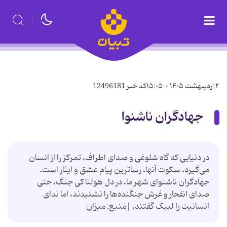
۲ اردیبهشت ۱۴۰۵ - ۱۵:۰۵
کد خبر
12496181
جهادگران ناشنوا
در دنیایی که گاه شلوغی و صدای اطراف، تمرکز را از انسان
می‌گیرد، سکوت آنها، رساترین پیام عشق و ایثار است.
جهادگران ناشنوای شهر ما، در دل هولناکی جنگ، حتی
صدای انفجار و غرش جنگنده‌ها را نشنیدند، اما ندای
انسانیت را لبیک گفتند. |منبع: میزان