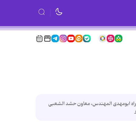
اران انقلاب اسلامی به همراه ابومهدی المهندس، معاون حشد الشعبی