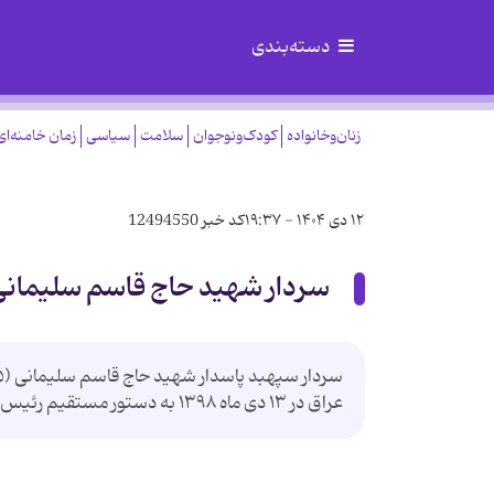
دسته‌بندی
زنان‌وخانواده
کودک‌ونوجوان
سلامت
سیاسی
زمان خامنه‌ای
۱۲ دی ۱۴۰۴ - ۱۹:۳۷
کد خبر
12494550
سردار شهید حاج قاسم سلیمانی
عراق در ۱۳ دی ماه ۱۳۹۸ به دستور مستقیم رئیس جمهور آمریکا در بغداد ترور و به درجه رفیع شهادت نائل آمد.|منبع: مهر