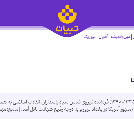
دین‌واندیشه
آقایان
نیوزیک
سردار سپهبد پاسدار شهید حاج قاسم سلیمانی (۱۳۳۵-۱۳۹۸) فرمانده نیروی قدس سپاه پاسد