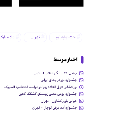
برچسب‌ها
جشنواره نور
تهران
ماه مبار
اخبار مرتبط
جشن ۴۶ سالگی انقلاب اسلامی
جشنواره نور در یلدای ایرانی
نورافشانی فوق العاده زیبا در مراسم اختتامیه المپیک
جشنواره بومی محلی روستای کُشکَک کجور
حوالی بلوار کشاورز - تهران
جشنواره آدم برفی توچال - تهران