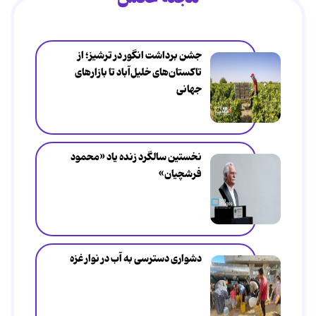
جشن برداشت انگور در ترشیز؛ از
تاکستان‌های خلیل‌آباد تا بازارهای
جهانی
نخستین سالگرد زنده یاد «محمود
فرشچیان»
دشواری دسترسی به آب در نوار غزه