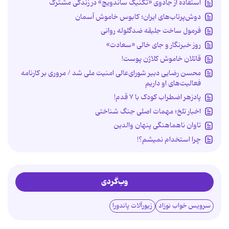
استفاده از جادوی «تکنیک ساندویچ» در زندگی مشترک
دوش‌پرتاب‌های ایران؛ کابوس خاموش آسمان
فرمول ساخت جلیقه ضدگلوله روانی
روز خبرنگار و جای خالی «سعادت»
قاتلان خاموش کلاژن پوست!
محسن رضایی دبیر شورای‌عالی امنیت ملی شد / مروری بر کارنامه
فعالیت‌های او داریم
پادزهر اضطراب کودک با ۷ قدم!
اخبار تلخ؛ مهمات اصلی جنگ شناختی
تاوان ناهماهنگی پنهان والدین
چرا استخدام نمیشم؟!
وب‌گردی
سرویس خواب نوزاد
زیورآلات پاندورا