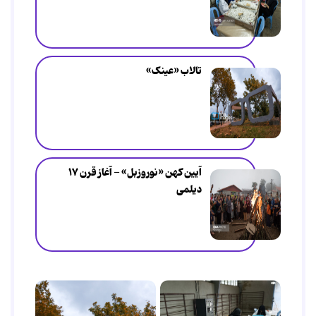
تالاب «عینک»
آیین کهن «نوروزبل» - آغاز قرن ۱۷
دیلمی