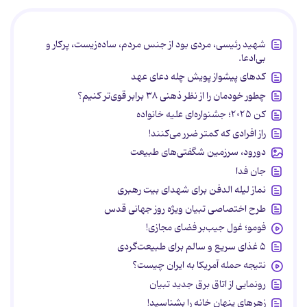
شهید رئیسی، مردی بود از جنس مردم، ساده‌زیست، پرکار و
بی‌ادعا.
کدهای پیشواز پویش چله دعای عهد
چطور خودمان را از نظر ذهنی ۳۸ برابر قوی‌تر کنیم؟
کن ۲۰۲۵؛ جشنواره‌ای علیه خانواده
راز افرادی که کمتر ضرر می‌کنند!
دورود، سرزمین شگفتی‌های طبیعت
جان فدا
نماز لیله الدفن برای شهدای بیت رهبری
طرح اختصاصی تبیان ویژه روز جهانی قدس
فومو؛ غول جیب‌بر فضای مجازی!
۵ غذای سریع و سالم برای طبیعت‌گردی
نتیجه حمله آمریکا به ایران چیست؟
رونمایی از اتاق برق جدید تبیان
زهرهای پنهان خانه را بشناسید!