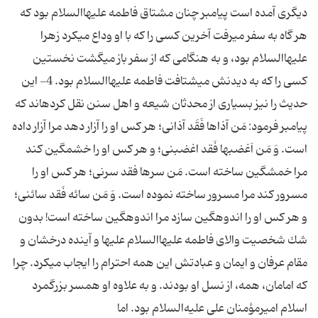
دیگری آمده است پیامبر چنان مشتاق فاطمه علیهاالسلام‏ بود كه
هر گاه به سفر می‏رفت آخرین كسی را كه با او وداع می‏كرد زهرا
علیهاالسلام بود، و به هنگامی كه از سفر باز می‏گشت نخستین
كسی را كه به دیدنش می‏شتافت فاطمه ‏علیهاالسلام بود. 4- این
حدیث را نیز بسیاری از محدثان شیعه و اهل سنن نقل كرده‏اند كه
پیامبر فرمود: مَن آذاها فَقَد آذانی؛ هر كس او را آزار دهد مرا آزار داده
است. وَ مَن اَغضبها فَقد اغضبنی؛ و هر كس او را خشمگین كند
مرا خمشگین ساخته است. مَن سرها فقد سرنی؛ هر كس او را
مسرور كند مرا مسرور ساخته نموده است. وَ مَن سائه فَقد سائنی؛
و هر كس او را اندوهگین سازد مرا اندوهگین ساخته است! بدون
شك شخصیت والای فاطمه علیهاالسلام‏ علیها و آینده درخشان و
مقام عرفان و ایمان و عبادتش این همه احترام را ایجاب می‏كرد. چرا
كه امامان، همه، از نسل او بودند. و به علاوه او همسر بزرگمرد
اسلام امیرمؤمنان علی ‏علیه‌السلام بود. اما