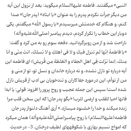
النبی» می‏گفتند. فاطمه علیهاالسلام می‏گوید: بعد از نزول این آیه
من دیگر جرأت نكردم پدرم را به عنوان «یا ابتاه» (پدر جان!» صدا
كنم، و هنگام كه خدمتش می‏رسیدم «یا رسول ‏الله» می‏گفتم. یكی
دوبار این خطاب را تكرار كردم، دیدم پیامبر (صلی‌الله‌علیه‌و‌آله)
ناراحت شد و از من روبرگردانید. دفعه سوم رو به من كرد و گفت:
«یا فاطمةَ اِنّها لَم تنزل فیكَ و لا فی اَهلكِ و لا نَسلكَ، انتَ مِنّی و اَنا
مِنكَ، اِنما نَزَلت فِی اهلِ الجفاء و الغلظة مِن قُریش!؛ ای فاطمه این
آیه درباره تو نازل نشده، و نه درباره خاندان و نسل تو، تو از منی و
من از توأم، این در مورد جفاكاران و تندخویان بی ادب از قریش نازل
شده است! سپس این جمله عجیب و روح پرور را افزود: قولی: یا ابه!
فانها احیا للقلب و ارضی للرب! «بگو پدر جان! كه این سخن قلب مرا
زنده می‏كند و خدا را خشنود می‏سازد.» آری آهنگ دلنواز پدر جان
فاطمه‏(علیها‌السلام) با روح پیامبر(صلی‌الله‌علیه‌و‌آله) همان می‏كرد
كه امواج نسیم بهاری با شكوفه‏های لطیف درختان. 3- در حدیث