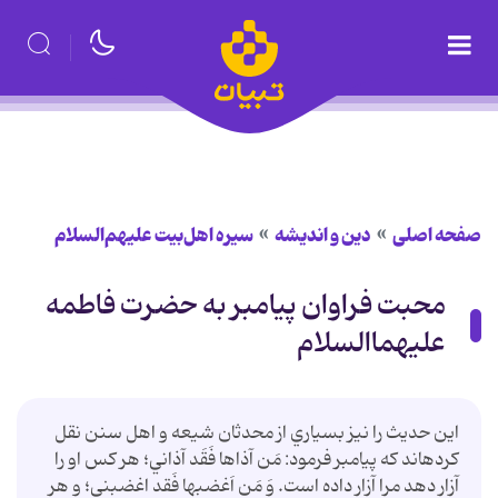
صفحه اصلی
دین و اندیشه
سیره اهل‌بیت علیهم‌السلام
محبت فراوان پیامبر به حضرت فاطمه
علیهماالسلام
اين حديث را نيز بسياري از محدثان شيعه و اهل سنن نقل
كرده‏اند كه پيامبر فرمود: مَن آذاها فَقَد آذاني؛ هر كس او را
آزار دهد مرا آزار داده است. وَ مَن اَغضبها فَقد اغضبني؛ و هر