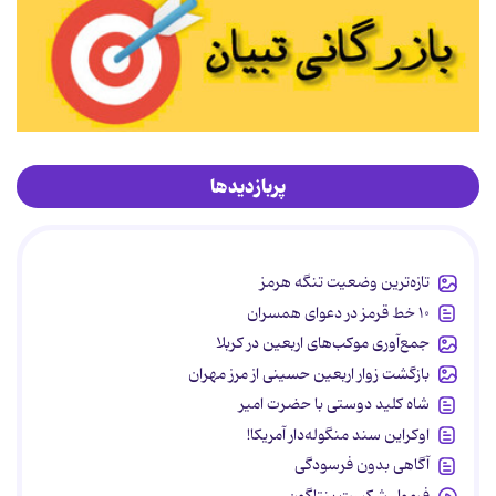
پربازدیدها
تازه‌ترین وضعیت تنگه هرمز
۱۰ خط قرمز در دعوای همسران
جمع‌آوری موکب‌های اربعین در کربلا
بازگشت زوار اربعین حسینی از مرز مهران
شاه کلید دوستی با حضرت امیر
اوکراین سند منگوله‌دار آمریکا!
آگاهی بدون فرسودگی
فرمول شکست پنتاگون