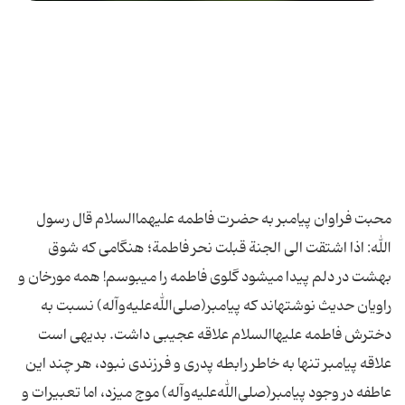
محبت فراوان پیامبر به حضرت فاطمه علیهماالسلام قال رسول
الله: اذا اشتقت الی الجنة قبلت نحر فاطمة؛ هنگامی كه شوق
بهشت در دلم پیدا می‏شود گلوی فاطمه را می‏بوسم! همه مورخان و
راویان حدیث نوشته‏اند كه پیامبر(صلی‌الله‌علیه‌و‌آله) نسبت به
دخترش فاطمه‏ علیهاالسلام علاقه عجیبی داشت. بدیهی است
علاقه پیامبر تنها به خاطر رابطه پدری و فرزندی نبود، هر چند این
عاطفه در وجود پیامبر(صلی‌الله‌علیه‌و‌آله) موج می‏زد، اما تعبیرات و