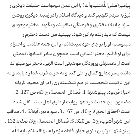
پیامبر(صلی‌الله‌علیه‌و‌آله) با این عمل می‏خواست حقیقت دیگری را
نیز به مردم تفهیم كند و دیدگاه اسلام را در زمینه دیگری روشن
سازد و انقلاب فكری و فرهنگی بیافریند و بگوید: دختر موجودی
نیست كه باید زنده به گور شود. ببینید من دست دخترم را
می‏بوسم، او را بر جای خود می‏نشانم، و این همه عظمت و احترام
برای او قائلم. دختر انسانی است همچون سایر انسان‎ها، نعمتی
است از نعمت‎های پروردگار، موهبتی است الهی. دختر نیز می‏تواند
مانند پسر مدارج كمال را طی كند و به حریم قرب خدا راه یابد. و به
این ترتبیب شخصیت در هم شكسته زن را در آن محیط تاریك
احیاء فرمود. پی‎نوشت‎ها: 1. فضائل الخمسة، ج 43، ص 127. 2.
مضمون این حدیث در ده‎ها روایت از طرق اهل سنت نقل شده
است (احقاق الحق)، ج 10، ص 167. 3. سوره نور، آیه63 . 4. مناقب
ابن شهر آشوب، ج3، ص320. 5. فضائل الخمسة، ج3، صفحه132 .
پی‎نوشت‎ها: برترین بانوی جهان فاطمه زهرا علیهاالسلام، آیة الله