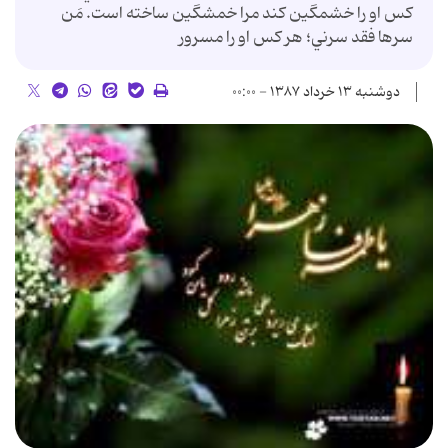
كس او را خشمگين كند مرا خمشگين ساخته است. مَن
سرها فقد سرني؛ هر كس او را مسرور
دوشنبه ۱۳ خرداد ۱۳۸۷ - ۰۰:۰۰