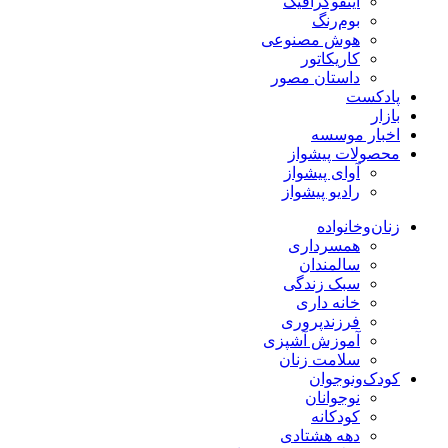
اینفوگرافیک
بوم‌رنگ
هوش مصنوعی
کاریکاتور
داستان مصور
پادکست
بازار
اخبار موسسه
محصولات پیشواز
آوای پیشواز
رادیو پیشواز
زنان‌وخانواده
همسرداری
سالمندان
سبک زندگی
خانه داری
فرزندپروری
آموزش آشپزی
سلامت زنان
کودک‌ونوجوان
نوجوانان
کودکانه
دهه هشتادی