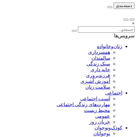
دسته‌بندی
×
سرویس‌ها
زنان‌وخانواده
همسرداری
سالمندان
سبک زندگی
خانه داری
فرزندپروری
آموزش آشپزی
سلامت زنان
اجتماعی
آسیب اجتماعی
مهارت‌های زندگی اجتماعی
محیط زیست
عمومی
جریان روز
کودک‌ونوجوان
نوجوانان