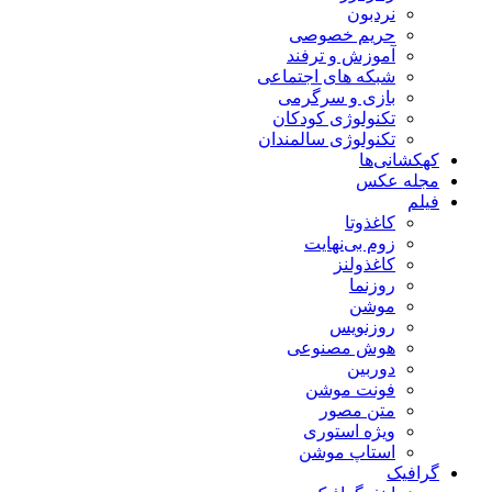
نردبون
حریم خصوصی
آموزش و ترفند
شبکه های اجتماعی
بازی و سرگرمی
تکنولوژی کودکان
تکنولوژی سالمندان
کهکشانی‌ها
مجله عکس
فیلم
کاغذوتا
زوم بی‌نهایت
کاغذولنز
روزنما
موشن
روزنویس
هوش مصنوعی
دوربین
فونت موشن
متن مصور
ویژه استوری
استاپ موشن
گرافیک