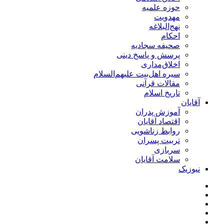
حوزه علمیه
مهدویت
نهج‌البلاغه
احکام
صحیفه سجادیه
پرسش و پاسخ دینی
اخلاق‌مداری
سیره اهل‌بیت علیهم‌السلام
مقالات قرآنی
تاریخ اسلام
آقایان
آموزش پدران
اقتصاد آقایان
روابط زناشویی
تربیت پسران
سربازی
سلامت آقایان
نیوزیک