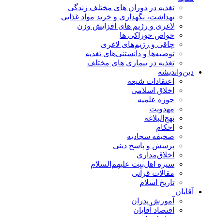
تغذیه در دوران های مختلف زندگی
بهداشت، نگهداری و خرید مواد غذایی
لاغری و رژیم های افزایش وزن
خواص خوراكی ها
چاقی و رژیم‌های لاغری
توصیه‌ها و دانستنی‌های تغذیه
تغذیه در بیماری های مختلف
دین‌واندیشه
اعتقادات شیعه
اخلاق اسلامی
حوزه علمیه
مهدویت
نهج‌البلاغه
احکام
صحیفه سجادیه
پرسش و پاسخ دینی
اخلاق‌مداری
سیره اهل‌بیت علیهم‌السلام
مقالات قرآنی
تاریخ اسلام
آقایان
آموزش پدران
اقتصاد آقایان