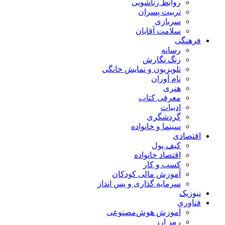
روابط زناشویی
تربیت پسران
سربازی
سلامت آقایان
فرهنگی
رسانه
زنگ نگارش
تلویزیون و نمایش خانگی
نام آوران
هنری
معرفی کتاب
ادبیات
گردشگری
سینما و خانواده
اقتصادی
کیف پول
اقتصاد خانواده
کسب و کار
آموزش مالی کودکان
سرمایه گذاری و پس انداز
نیوزیک
فناوری
آموزش هوش‌مصنوعی
رمز ارز