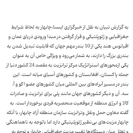
به گزارش تبیان به نقل از خبرگزاری ایسنا،چابھار به لحاظ شرایط
جغرافیایی و ژئوپلتیکی و قرار گرفتن در مبدا ورودی دریای عمان و
اقیانوس ھند یکی از 10 بندر مھم جھان که قابلیت تبدیل شدن به
بندری بزرگ را دارند، به شمار می‌رود و ویژگی خاص آن به عنوان
یکی ازمحورھای استراتژیک مرکز ترانزیت به مقصد 24 کشور دنیا از
جمله پاکستان، افغانستان و کشورھای آسیای میانه است. این
بندر در مسیر آبراه‌ھای بین المللی میان کشورھای عضو اکو و آ.
سه. آن و دیگر کشورھای جھان مانند پلی برای ترانزیت و صادرات
کالا و انرژی منطقه از موقعیت منحصربه فردی برخوردار است. به
گفته ‌معاون حمل ونقل وترانزیت سازمان منطقه آزاد چابهار، با آنکه
چابهار مزیت‌های بی‌نظیر ژئوپلیتیکی دارد اما باتوجه به ناهماهنگی
و تعلل میان دستگاه‌ها تغییر مزیت جغرافیایی چابهار و توجه به