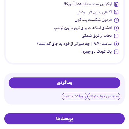
اوکراین سند منگوله‌دار آمریکا!
آگاهی بدون فرسودگی
فرمول شکست پنتاگون
افشای اطلاعات برای ترور بارون ترامپ
نجات از غرق شدگی
ساعت ۹:۴۰ | چه میراثی از خود به جای گذاشت؟
یک کودک دو چهره!
وب‌گردی
سرویس خواب نوزاد
زیورآلات پاندورا
پربحث‌ها