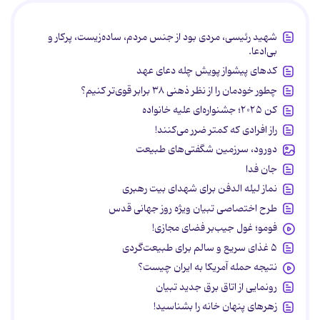
شهید رئیسی، مردی بود از جنس مردم، ساده‌زیست، پرکار و
بی‌ادعا.
کدهای پیشواز پویش چله دعای عهد
چطور خودمان را از نظر ذهنی ۳۸ برابر قوی‌تر کنیم؟
کن ۲۰۲۵؛ جشنواره‌ای علیه خانواده
راز افرادی که کمتر ضرر می‌کنند!
دورود، سرزمین شگفتی‌های طبیعت
جان فدا
نماز لیله الدفن برای شهدای بیت رهبری
طرح اختصاصی تبیان ویژه روز جهانی قدس
فومو؛ غول جیب‌بر فضای مجازی!
۵ غذای سریع و سالم برای طبیعت‌گردی
نتیجه حمله آمریکا به ایران چیست؟
رونمایی از اتاق برق جدید تبیان
زهرهای پنهان خانه را بشناسید!