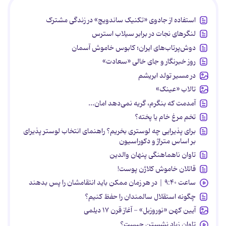
استفاده از جادوی «تکنیک ساندویچ» در زندگی مشترک
لنگرهای نجات در برابر سیلاب استرس
دوش‌پرتاب‌های ایران؛ کابوس خاموش آسمان
روز خبرنگار و جای خالی «سعادت»
در مسیر تولد ابریشم
تالاب «عینک»
آمدمت که بنگرم، گریه نمی‌دهد امان...
تخم مرغ خام یا پخته؟
برای پذیرایی چه لوستری بخریم؟ راهنمای انتخاب لوستر پذیرای
بر اساس متراژ و دکوراسیون
تاوان ناهماهنگی پنهان والدین
قاتلان خاموش کلاژن پوست!
ساعت ۹:۴۰ | در هر زمان ممکن باید انتقامشان را پس بدهند
چگونه استقلال سالمندان را حفظ کنیم؟
آیین کهن «نوروزبل» - آغاز قرن ۱۷ دیلمی
تاوان زیاد نشستن چیست؟