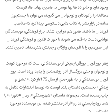
وجود دارد و خانواده ها بها توسل به همین بهانه ها، فرصت
مطالعه را از کودکان و نوجوانان می گیرند، می توان با جستجوی
ساده در بازار نشر به کتاب هایی دسترسی پیدا کرد که مناسب
فرزندان ما باشد. هنوز هم در این آشفته بازار فرهنگی، نویسندگان
توانایی دست به قلم می شوند تا خوراک فکری و فرهنگی فرزندان
این سرزمین را با آفرینش واژگان و چینش هنرمندانه تامین کنند.
زهرا پور قربان پورقربان،یکی از نویسندگانی است که در حوزه کودک
و نوجوان و حتی بزرگسال آثار ارزشمندی را پدیدآورده است. پور
قربان نويسندگي را به طور جدي از سال 75 آغاز كرد. «عشق و
زندگي» نخستين داستان بلند اوست كه توسط انتشارات تكامل به
چاپ رسيده است. مجموعه داستان «شهرسنگي»، رمان «تنور»، «با
شما رودربايستي ندارم»از آثار منتشر شده اين نويسنده در حوزه
داستان است.