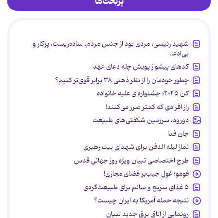
پربحث‌ها
شهید رئیسی، مردی بود از جنس مردم، ساده‌زیست، پرکار و
بی‌ادعا.
کدهای پیشواز پویش چله دعای عهد
چطور خودمان را از نظر ذهنی ۳۸ برابر قوی‌تر کنیم؟
کن ۲۰۲۵؛ جشنواره‌ای علیه خانواده
راز افرادی که کمتر ضرر می‌کنند!
دورود، سرزمین شگفتی‌های طبیعت
جان فدا
نماز لیله الدفن برای شهدای بیت رهبری
طرح اختصاصی تبیان ویژه روز جهانی قدس
فومو؛ غول جیب‌بر فضای مجازی!
۵ غذای سریع و سالم برای طبیعت‌گردی
نتیجه حمله آمریکا به ایران چیست؟
رونمایی از اتاق برق جدید تبیان