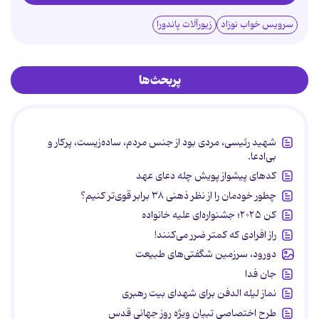
سرویس خواب نوزاد
زیورآلات پاندورا
پربحث‌ها
شهید رئیسی، مردی بود از جنس مردم، ساده‌زیست، پرکار و
بی‌ادعا.
کدهای پیشواز پویش چله دعای عهد
چطور خودمان را از نظر ذهنی ۳۸ برابر قوی‌تر کنیم؟
کن ۲۰۲۵؛ جشنواره‌ای علیه خانواده
راز افرادی که کمتر ضرر می‌کنند!
دورود، سرزمین شگفتی‌های طبیعت
جان فدا
نماز لیله الدفن برای شهدای بیت رهبری
طرح اختصاصی تبیان ویژه روز جهانی قدس