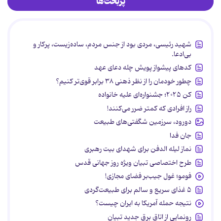
پربحث‌ها
شهید رئیسی، مردی بود از جنس مردم، ساده‌زیست، پرکار و
بی‌ادعا.
کدهای پیشواز پویش چله دعای عهد
چطور خودمان را از نظر ذهنی ۳۸ برابر قوی‌تر کنیم؟
کن ۲۰۲۵؛ جشنواره‌ای علیه خانواده
راز افرادی که کمتر ضرر می‌کنند!
دورود، سرزمین شگفتی‌های طبیعت
جان فدا
نماز لیله الدفن برای شهدای بیت رهبری
طرح اختصاصی تبیان ویژه روز جهانی قدس
فومو؛ غول جیب‌بر فضای مجازی!
۵ غذای سریع و سالم برای طبیعت‌گردی
نتیجه حمله آمریکا به ایران چیست؟
رونمایی از اتاق برق جدید تبیان