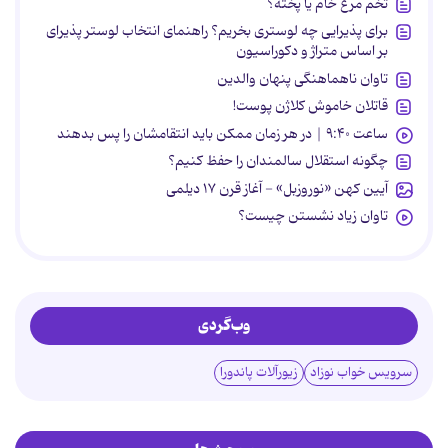
تخم مرغ خام یا پخته؟
برای پذیرایی چه لوستری بخریم؟ راهنمای انتخاب لوستر پذیرای
بر اساس متراژ و دکوراسیون
تاوان ناهماهنگی پنهان والدین
قاتلان خاموش کلاژن پوست!
ساعت ۹:۴۰ | در هر زمان ممکن باید انتقامشان را پس بدهند
چگونه استقلال سالمندان را حفظ کنیم؟
آیین کهن «نوروزبل» - آغاز قرن ۱۷ دیلمی
تاوان زیاد نشستن چیست؟
وب‌گردی
سرویس خواب نوزاد
زیورآلات پاندورا