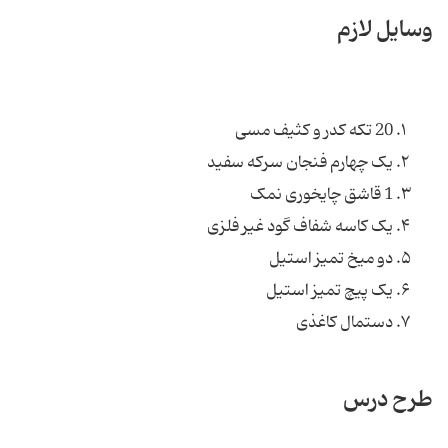
وسایل لازم
20 تکه کدر و کثیف مسی
یک چهارم فنجان سرکه سفید
1 قاشق چای‏خوری نمک
یک کاسه شفاف گود غیر فلزی
دو میخ تمیز استیل
یک پیچ تمیز استیل
دستمال کاغذی
طرح درس