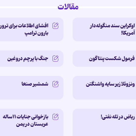
مقالات
اوکراین سند منگوله‌دار
افشای اطلاعات برای ترور
آمریکا!
بارون ترامپ
فرمول شکست پنتاگون
جنگ با پرچم دروغین
ونزوئلا زیر سایه‌ واشنگتن
شمشیر صنعا
ریاض در تله نفتی!
بازخوانی جنایات ۱۱ساله‌
عربستان در یمن