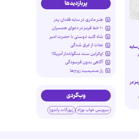
پربازدیدها
هنر مادری در سایه‌ فقدان پدر
۱۰ خط قرمز در دعوای همسران
شاه کلید دوستی با حضرت امیر
نجات از غرق شدگی
 سایه
اوکراین سند منگوله‌دار آمریکا!
آگاهی بدون فرسودگی
راز صمیمیت زوج‌ها
استقلال سالمندان را جدی بگیریم!
مز در
مادری در سایه سوگ پدر
وب‌گردی
چگونه استقلال سالمندان را حفظ
کنیم؟
سرویس خواب نوزاد
زیورآلات پاندورا