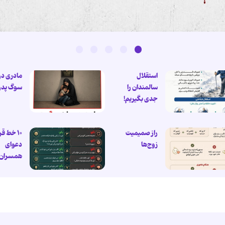
استقلال
مادری در
سالمندان را
سوگ پدر
جدی بگیریم!
راز صمیمیت
۱۰ خط قر
زوج‌ها
دعوای
همسران