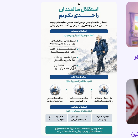
ر
هبر انقلاب اسلامی (۲۶/تیر/