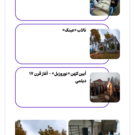
تالاب «عینک»
آیین کهن «نوروزبل» - آغاز قرن ۱۷
دیلمی