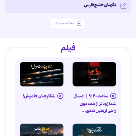
نگهبان خلیج‌فارس
مشاهده بیشتر
فیلم
ساعت ۹:۴۰ |‌ امسال
شکارچیان خاموش!
شما زودتر از همه‌مون
راهی اربعین شدی...