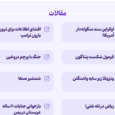
مقالات
اوکراین سند منگوله‌دار
افشای اطلاعات برای ترور
آمریکا!
بارون ترامپ
فرمول شکست پنتاگون
جنگ با پرچم دروغین
ونزوئلا زیر سایه‌ واشنگتن
شمشیر صنعا
ریاض در تله نفتی!
بازخوانی جنایات ۱۱ساله‌
عربستان در یمن