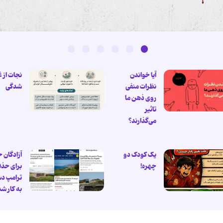
آیا خواندن
نجات از 
نظرات منفی
شدگی
روی ذهن ما
تاثیر
می‌گذارند؟
یک کودک دو
آزادگان 
چهره!
برای حذ
ترامپ د
به کار ش