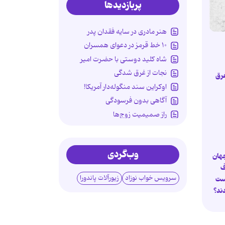
پربازدیدها
هنر مادری در سایه‌ فقدان پدر
۱۰ خط قرمز در دعوای همسران
شاه کلید دوستی با حضرت امیر
نجات از غرق شدگی
غرق
اوکراین سند منگوله‌دار آمریکا!
آگاهی بدون فرسودگی
راز صمیمیت زوج‌ها
مادری در سایه سوگ پدر
استقلال سالمندان را جدی بگیریم!
وب‌گردی
جهان
ف
سرویس خواب نوزاد
زیورآلات پاندورا
ست
دند؟