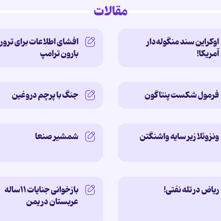
مقالات
اوکراین سند منگوله‌دار
افشای اطلاعات برای ترور
آمریکا!
بارون ترامپ
فرمول شکست پنتاگون
جنگ با پرچم دروغین
ونزوئلا زیر سایه‌ واشنگتن
شمشیر صنعا
ریاض در تله نفتی!
بازخوانی جنایات ۱۱ساله‌
عربستان در یمن