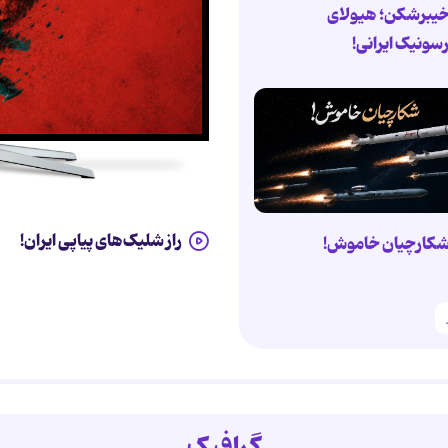
یبرشکن؛ هیولای
سونیک ایرانی!
راز شلیک‌های پیاپی ایران!
کارچیان خاموش!
گرافیک