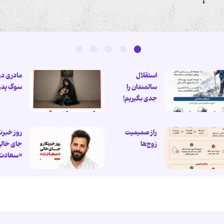
استقلال
مادری در
سالمندان را
سوگ پدر
جدی بگیریم!
راز صمیمیت
روز خبرنگ
زوج‌ها
جای خال
«سعادت