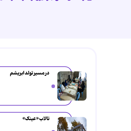
در مسیر تولد ابریشم
تالاب «عینک»