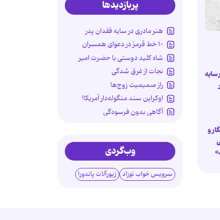
پربازدیدها
هنر مادری در سایه‌ فقدان پدر
۱۰ خط قرمز در دعوای همسران
شاه کلید دوستی با حضرت امیر
نجات از غرق شدگی
 سایه
راز صمیمیت زوج‌ها
اوکراین سند منگوله‌دار آمریکا!
آگاهی بدون فرسودگی
قاتلان خاموش کلاژن پوست!
ار و
مادری در سایه سوگ پدر
ی
وب‌گردی
استقلال سالمندان را جدی بگیریم!
»
سرویس خواب نوزاد
زیورآلات پاندورا