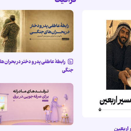
رابطۀ عاطفی پدر و دختر در بحران‌ها
جنگی
 اربعین