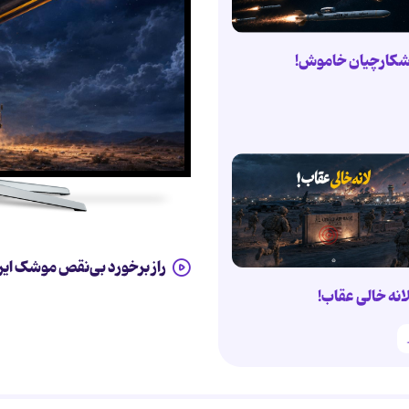
کارچیان خاموش!
راز برخورد بی‌نقص موشک ایر
انه خالی عقاب!