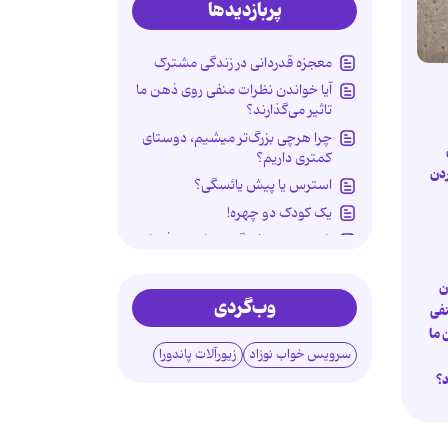
پربازدیدها
معجزه قدردانی در زندگی مشترک
آیا خواندن نظرات منفی روی ذهن ما
تاثیر می‌گذارند؟
چرا هرچی بزرگ‌تر میشیم، دوستای
کمتری داریم؟
دن
استرس یا پیش یائسگی؟
یک کودک دو چهره!
راز محبوبیت غمگین‌نمایی در فضای
مجازی
جنگ با پرچم دروغین
ن
وب‌گردی
فی
ردپای سوگ در روان کودکان
 ما
مراقبت‌های سلامتی پس از اربعین
سرویس خواب نوزاد
زیورآلات پاندورا
شکستن قولنج گردن خطرناک
د؟
است؟