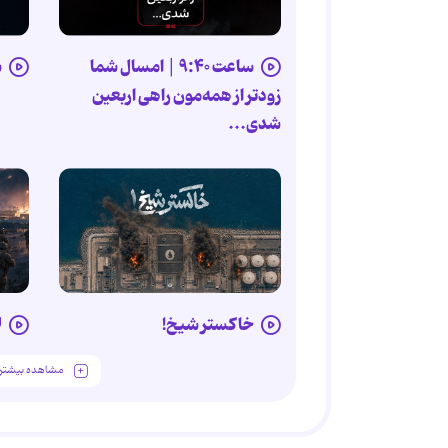
ساعت ۹:۴۰ |‌ امسال شما
ش
زودتر از همه‌مون راهی اربعین
شدی...
خاکستر شیخ!
ل
مشاهده بیشتر