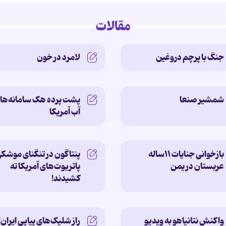
مقالات
جنگ با پرچم دروغین
لامرد در خون
شمشیر صنعا
پشت پرده‌ هک سامانه‌ها
آب آمریکا
بازخوانی جنایات ۱۱ساله‌
پنتاگون در تنگنای موشکی
عربستان در یمن
پاتریوت‌های آمریکا ته
کشیدند!
واکنش نتانیاهو به ویدیو
راز شلیک‌های پیاپی ایران!