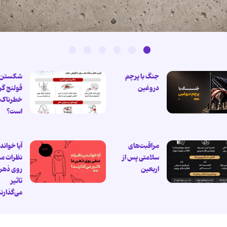
جنگ با پرچم
شکستن
دروغین
قولنج گر
خطرناک
است؟
مراقبت‌های
آیا خواند
سلامتی پس از
نظرات من
اربعین
روی ذهن
تاثیر
می‌گذارن