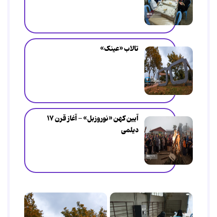
تالاب «عینک»
آیین کهن «نوروزبل» - آغاز قرن ۱۷
دیلمی