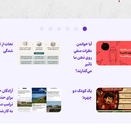
آیا خواندن
نجات از 
نظرات منفی
شدگی
روی ذهن ما
تاثیر
می‌گذارند؟
یک کودک دو
آزادگان 
چهره!
برای حذ
ترامپ د
به کار ش