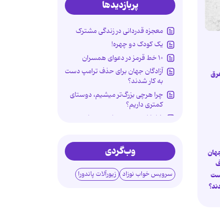
پربازدیدها
معجزه قدردانی در زندگی مشترک
یک کودک دو چهره!
۱۰ خط قرمز در دعوای همسران
آزادگان جهان برای حذف ترامپ دست
غرق
به کار شدند؟
چرا هرچی بزرگ‌تر میشیم، دوستای
کمتری داریم؟
شاه کلید دوستی با حضرت امیر
استرس یا پیش یائسگی؟
راز محبوبیت غمگین‌نمایی در فضای
وب‌گردی
جهان
مجازی
ف
مراقبت‌های سلامتی پس از اربعین
سرویس خواب نوزاد
زیورآلات پاندورا
ست
جنگ با پرچم دروغین
دند؟