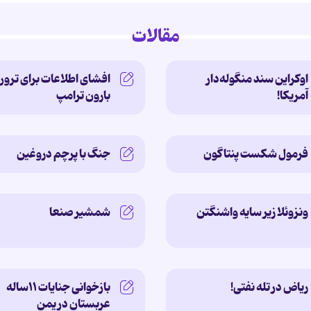
مقالات
اوکراین سند منگوله‌دار
افشای اطلاعات برای ترور
آمریکا!
بارون ترامپ
فرمول شکست پنتاگون
جنگ با پرچم دروغین
ونزوئلا زیر سایه‌ واشنگتن
شمشیر صنعا
ریاض در تله نفتی!
بازخوانی جنایات ۱۱ساله‌
عربستان در یمن