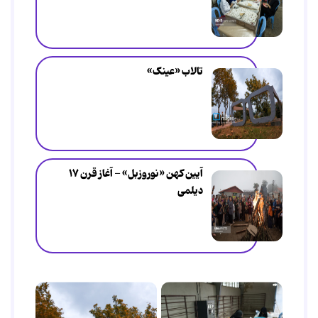
تالاب «عینک»
آیین کهن «نوروزبل» - آغاز قرن ۱۷
دیلمی