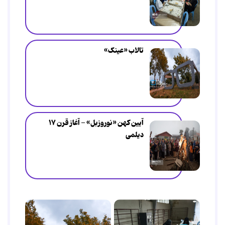
تالاب «عینک»
آیین کهن «نوروزبل» - آغاز قرن ۱۷
دیلمی