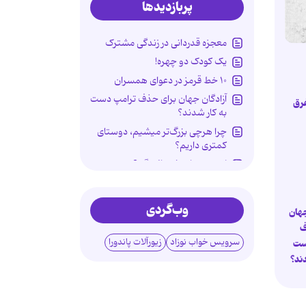
پربازدیدها
معجزه قدردانی در زندگی مشترک
یک کودک دو چهره!
۱۰ خط قرمز در دعوای همسران
آزادگان جهان برای حذف ترامپ دست
غرق
به کار شدند؟
چرا هرچی بزرگ‌تر میشیم، دوستای
کمتری داریم؟
استرس یا پیش یائسگی؟
شاه کلید دوستی با حضرت امیر
جنگ با پرچم دروغین
وب‌گردی
جهان
راز محبوبیت غمگین‌نمایی در فضای
ف
مجازی
سرویس خواب نوزاد
زیورآلات پاندورا
ست
مراقبت‌های سلامتی پس از اربعین
دند؟