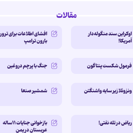
مقالات
اوکراین سند منگوله‌دار
افشای اطلاعات برای ترور
آمریکا!
بارون ترامپ
فرمول شکست پنتاگون
جنگ با پرچم دروغین
ونزوئلا زیر سایه‌ واشنگتن
شمشیر صنعا
ریاض در تله نفتی!
بازخوانی جنایات ۱۱ساله‌
عربستان در یمن