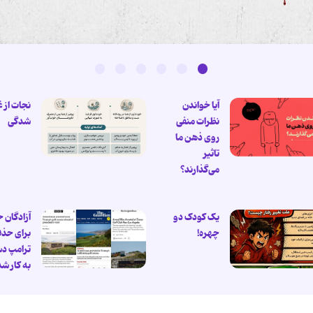
آیا خواندن
نجات از 
نظرات منفی
شدگی
روی ذهن ما
تاثیر
می‌گذارند؟
یک کودک دو
آزادگان 
چهره!
برای حذ
ترامپ د
به کار ش