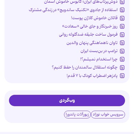
دوش‌پرتاب‌های ایران؛ کابوس خاموش آسمان
استفاده از جادوی «تکنیک ساندویچ» در زندگی مشترک
قاتلان خاموش کلاژن پوست!
روز خبرنگار و جای خالی «سعادت»
فرمول ساخت جلیقه ضدگلوله روانی
تاوان ناهماهنگی پنهان والدین
ترامپ در بن‌بست ایران
چرا استخدام نمیشم؟!
چگونه استقلال سالمندان را حفظ کنیم؟
پادزهر اضطراب کودک با ۷ قدم!
وب‌گردی
سرویس خواب نوزاد
زیورآلات پاندورا