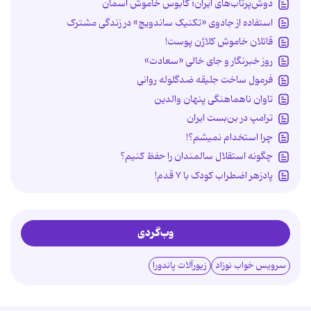
دوش‌پرتاب‌های ایران؛ کابوس خاموش آسمان
استفاده از جادوی «تکنیک ساندویچ» در زندگی مشترک
قاتلان خاموش کلاژن پوست!
روز خبرنگار و جای خالی «سعادت»
فرمول ساخت جلیقه ضدگلوله روانی
تاوان ناهماهنگی پنهان والدین
ترامپ در بن‌بست ایران
چرا استخدام نمیشم؟!
چگونه استقلال سالمندان را حفظ کنیم؟
پادزهر اضطراب کودک با ۷ قدم!
وب‌گردی
سرویس خواب نوزاد
زیورآلات پاندورا