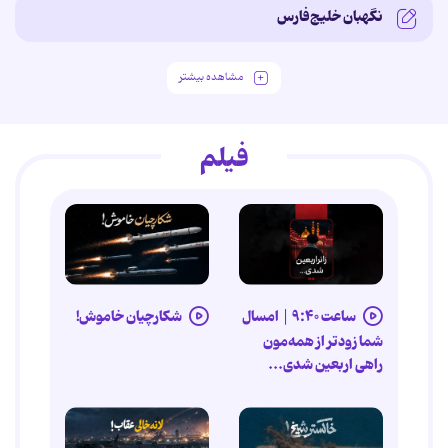
نگهبان خلیج‌فارس
مشاهده بیشتر
فیلم
ساعت ۹:۴۰ |‌ امسال
شکارچیان خاموش!
شما زودتر از همه‌مون
راهی اربعین شدی...