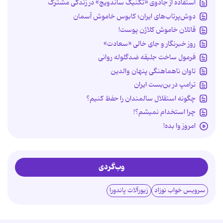
استفاده از جادوی «تکنیک ساندویچ» در زندگی مشترک
دوش‌پرتاب‌های ایران؛ کابوس خاموش آسمان
قاتلان خاموش کلاژن پوست!
روز خبرنگار و جای خالی «سعادت»
فرمول ساخت جلیقه ضدگلوله روانی
تاوان ناهماهنگی پنهان والدین
ترامپ در بن‌بست ایران
چگونه استقلال سالمندان را حفظ کنیم؟
چرا استخدام نمیشم؟!
امروز وا بده!
وب‌گردی
سرویس خواب نوزاد
زیورآلات پاندورا