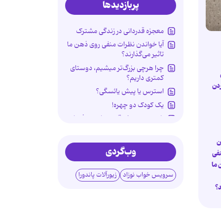
پربازدیدها
معجزه قدردانی در زندگی مشترک
آیا خواندن نظرات منفی روی ذهن ما
تاثیر می‌گذارند؟
چرا هرچی بزرگ‌تر میشیم، دوستای
کمتری داریم؟
دن
استرس یا پیش یائسگی؟
یک کودک دو چهره!
راز محبوبیت غمگین‌نمایی در فضای
مجازی
جنگ با پرچم دروغین
ن
وب‌گردی
فی
مراقبت‌های سلامتی پس از اربعین
 ما
ردپای سوگ در روان کودکان
سرویس خواب نوزاد
زیورآلات پاندورا
شکستن قولنج گردن خطرناک
د؟
است؟