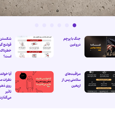
جنگ با پرچم
شکستن
دروغین
قولنج گر
خطرناک
است؟
مراقبت‌های
آیا خواند
سلامتی پس از
نظرات من
اربعین
روی ذهن
تاثیر
می‌گذارن