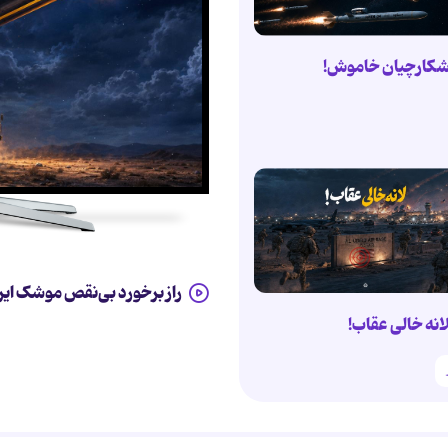
کارچیان خاموش!
راز برخورد بی‌نقص موشک ایر
انه خالی عقاب!