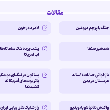
مقالات
جنگ با پرچم دروغین
لامرد در خون
شمشیر صنعا
پشت پرده‌ هک سامانه‌ها
آب آمریکا
بازخوانی جنایات ۱۱ساله‌
پنتاگون در تنگنای موشکی
عربستان در یمن
پاتریوت‌های آمریکا ته
کشیدند!
واکنش نتانیاهو به ویدیو
راز شلیک‌های پیاپی ایران!