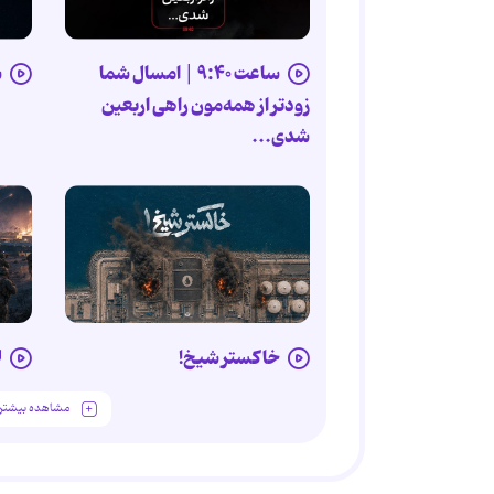
ساعت ۹:۴۰ |‌ امسال شما
ش
زودتر از همه‌مون راهی اربعین
شدی...
خاکستر شیخ!
ل
مشاهده بیشتر