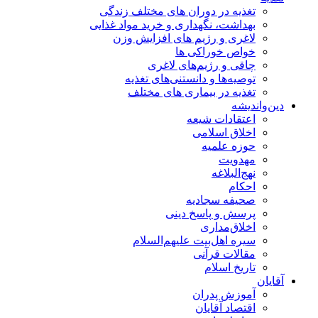
تغذیه در دوران های مختلف زندگی
بهداشت، نگهداری و خرید مواد غذایی
لاغری و رژیم های افزایش وزن
خواص خوراكی ها
چاقی و رژیم‌های لاغری
توصیه‌ها و دانستنی‌های تغذیه
تغذیه در بیماری های مختلف
دین‌واندیشه
اعتقادات شیعه
اخلاق اسلامی
حوزه علمیه
مهدویت
نهج‌البلاغه
احکام
صحیفه سجادیه
پرسش و پاسخ دینی
اخلاق‌مداری
سیره اهل‌بیت علیهم‌السلام
مقالات قرآنی
تاریخ اسلام
آقایان
آموزش پدران
اقتصاد آقایان