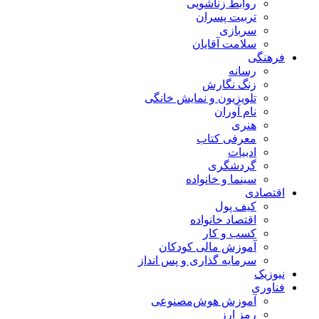
روابط زناشویی
تربیت پسران
سربازی
سلامت آقایان
فرهنگی
رسانه
زنگ نگارش
تلویزیون و نمایش خانگی
نام آوران
هنری
معرفی کتاب
ادبیات
گردشگری
سینما و خانواده
اقتصادی
کیف پول
اقتصاد خانواده
کسب و کار
آموزش مالی کودکان
سرمایه گذاری و پس انداز
نیوزیک
فناوری
آموزش هوش‌مصنوعی
رمز ارز