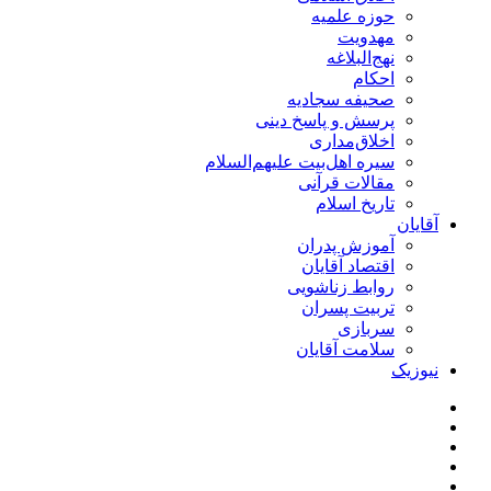
حوزه علمیه
مهدویت
نهج‌البلاغه
احکام
صحیفه سجادیه
پرسش و پاسخ دینی
اخلاق‌مداری
سیره اهل‌بیت علیهم‌السلام
مقالات قرآنی
تاریخ اسلام
آقایان
آموزش پدران
اقتصاد آقایان
روابط زناشویی
تربیت پسران
سربازی
سلامت آقایان
نیوزیک