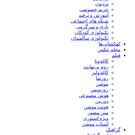
نردبون
حریم خصوصی
آموزش و ترفند
شبکه های اجتماعی
بازی و سرگرمی
تکنولوژی کودکان
تکنولوژی سالمندان
کهکشانی‌ها
مجله عکس
فیلم
کاغذوتا
زوم بی‌نهایت
کاغذولنز
روزنما
موشن
روزنویس
هوش مصنوعی
دوربین
فونت موشن
متن مصور
ویژه استوری
استاپ موشن
گرافیک