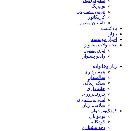
اینفوگرافیک
بوم‌رنگ
هوش مصنوعی
کاریکاتور
داستان مصور
پادکست
بازار
اخبار موسسه
محصولات پیشواز
آوای پیشواز
رادیو پیشواز
زنان‌وخانواده
همسرداری
سالمندان
سبک زندگی
خانه داری
فرزندپروری
آموزش آشپزی
سلامت زنان
کودک‌ونوجوان
نوجوانان
کودکانه
دهه هشتادی